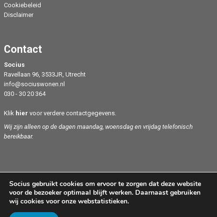
Cookiebeleid
Disclaimer
Contact
Socius
Ravellaan 96, 3533JR, Utrecht
info@sociuswonen.nl
030 - 30 20 364
Klik
hier
voor verdere contactgegevens.
Wij zijn alleen op de dagen maandag, woensdag en vrijdag telefonisch
bereikbaar.
Socius gebruikt cookies om ervoor te zorgen dat deze website
voor de bezoeker optimaal blijft werken. Daarnaast gebruiken
wij cookies voor onze webstatistieken.