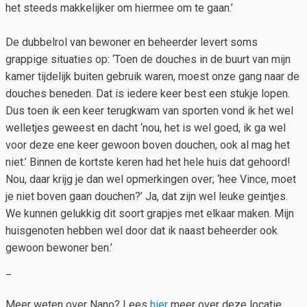
het steeds makkelijker om hiermee om te gaan.’
De dubbelrol van bewoner en beheerder levert soms
grappige situaties op: ‘Toen de douches in de buurt van mijn
kamer tijdelijk buiten gebruik waren, moest onze gang naar de
douches beneden. Dat is iedere keer best een stukje lopen.
Dus toen ik een keer terugkwam van sporten vond ik het wel
welletjes geweest en dacht ‘nou, het is wel goed, ik ga wel
voor deze ene keer gewoon boven douchen, ook al mag het
niet.’ Binnen de kortste keren had het hele huis dat gehoord!
Nou, daar krijg je dan wel opmerkingen over; ‘hee Vince, moet
je niet boven gaan douchen?’ Ja, dat zijn wel leuke geintjes.
We kunnen gelukkig dit soort grapjes met elkaar maken. Mijn
huisgenoten hebben wel door dat ik naast beheerder ook
gewoon bewoner ben.’
_
Meer weten over Nano? Lees
hier
meer over deze locatie.