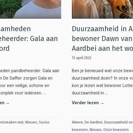
aamheden
Duurzaamheid in A
heerder: Gala aan
bewoner Dawn van
ord
Aardbei aan het w
13 april 2022
den pandbeheerder: Gala aan
Ben je benieuwd wat onze bew
n De Saffier zorgen Gala en
duurzaamheid doen? In onze vo
oor een veilige, schone en
kon je lezen wat bewoner Lotte
onplek voor iedereen. …
duurzaamheid in …
zen →
Verder lezen →
nnismaken met
,
Nieuws
,
Socius
Almere
,
De Aardbei
,
Duurzaamheid on
bewoners
,
Nieuws
,
Onze bewoners