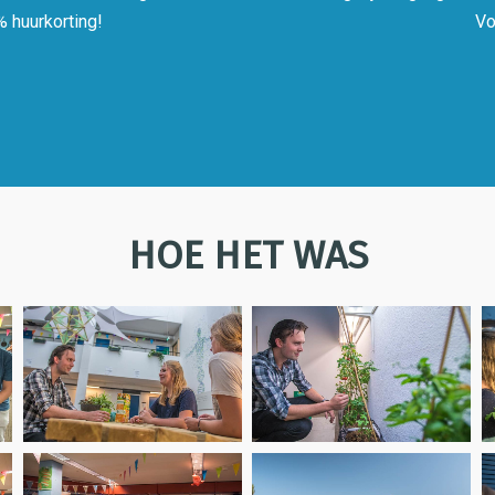
% huurkorting!
Vo
HOE HET WAS