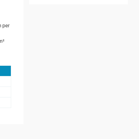
n per
m²