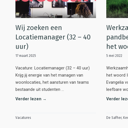
Wij zoeken een
Werkz
Locatiemanager (32 – 40
pandbe
uur)
het wo
17 maart 2025
5 mei 2022
Vacature: Locatiemanager (32 – 40 uur)
Werkzaamhe
Krijg jij energie van het managen van
het woord I
woonlocaties, het aansturen van teams
Evangelia v
bestaande uit studenten …
leefbare wo
Verder lezen →
Verder le
Vacatures
De Saffier
,
Ke