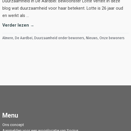
Duurzaamheid in De Aardbei: bewoonster Lotte vertelt in deze
blog wat duurzaamheid voor haar betekent. Lotte is 26 jaar oud
en werkt als …
Verder lezen →
Almere
,
De Aardbei
,
Duurzaamheid onder bewoners
,
Nieuws
,
Onze bewoners
Menu
Ons concept
Aanmelden voor een woonlocatie van Socius