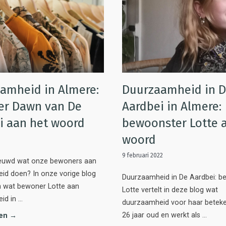
amheid in Almere:
Duurzaamheid in 
r Dawn van De
Aardbei in Almere:
i aan het woord
bewoonster Lotte 
woord
9 februari 2022
ieuwd wat onze bewoners aan
id doen? In onze vorige blog
Duurzaamheid in De Aardbei: b
n wat bewoner Lotte aan
Lotte vertelt in deze blog wat
id in …
duurzaamheid voor haar beteken
26 jaar oud en werkt als …
zen →