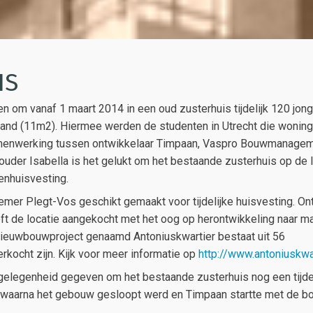
IS
om vanaf 1 maart 2014 in een oud zusterhuis tijdelijk 120 jong
maand (11m2). Hiermee werden de studenten in Utrecht die woni
menwerking tussen ontwikkelaar Timpaan, Vaspro Bouwmanagem
uder Isabella is het gelukt om het bestaande zusterhuis op de l
renhuisvesting.
nemer Plegt-Vos geschikt gemaakt voor tijdelijke huisvesting. On
eft de locatie aangekocht met het oog op herontwikkeling naar m
 nieuwbouwproject genaamd Antoniuskwartier bestaat uit 56
kocht zijn. Kijk voor meer informatie op
http://www.antoniuskwar
 gelegenheid gegeven om het bestaande zusterhuis nog een tijde
15, waarna het gebouw gesloopt werd en Timpaan startte met de 