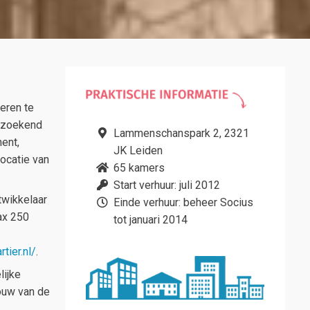
eren te
ngzoekend
Lammenschanspark 2, 2321
ent,
JK Leiden
ocatie van
65 kamers
Start verhuur: juli 2012
twikkelaar
Einde verhuur: beheer Socius
ax 250
tot januari 2014
tier.nl/
.
lijke
bouw van de