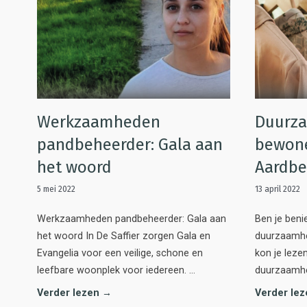
Werkzaamheden
Duurza
pandbeheerder: Gala aan
bewone
het woord
Aardbe
5 mei 2022
13 april 2022
Werkzaamheden pandbeheerder: Gala aan
Ben je ben
het woord In De Saffier zorgen Gala en
duurzaamhe
Evangelia voor een veilige, schone en
kon je leze
leefbare woonplek voor iedereen. …
duurzaamhe
Verder lezen →
Verder le