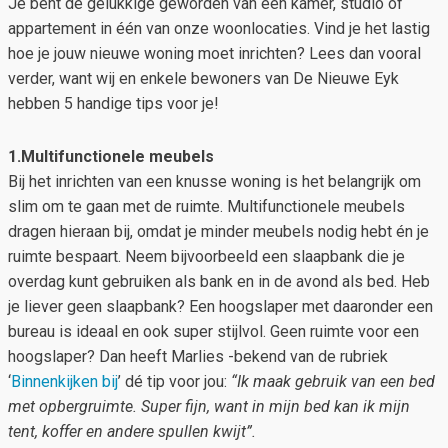
Je bent de gelukkige geworden van een kamer, studio of
appartement in één van onze woonlocaties. Vind je het lastig
hoe je jouw nieuwe woning moet inrichten? Lees dan vooral
verder, want wij en enkele bewoners van De Nieuwe Eyk
hebben 5 handige tips voor je!
1.Multifunctionele meubels
Bij het inrichten van een knusse woning is het belangrijk om
slim om te gaan met de ruimte. Multifunctionele meubels
dragen hieraan bij, omdat je minder meubels nodig hebt én je
ruimte bespaart. Neem bijvoorbeeld een slaapbank die je
overdag kunt gebruiken als bank en in de avond als bed. Heb
je liever geen slaapbank? Een hoogslaper met daaronder een
bureau is ideaal en ook super stijlvol. Geen ruimte voor een
hoogslaper? Dan heeft Marlies -bekend van de rubriek
‘
Binnenkijken bij
’ dé tip voor jou:
“Ik maak gebruik van een bed
met opbergruimte. Super fijn, want in mijn bed kan ik mijn
tent, koffer en andere spullen kwijt”.