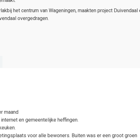
emaakt.
akbij het centrum van Wageningen, maakten project Duivendaal e
ivendaal overgedragen.
er maand
, internet en gemeentelijke heffingen.
keuken.
etingsplaats voor alle bewoners. Buiten was er een groot groen