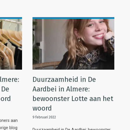
lmere:
Duurzaamheid in De
 De
Aardbei in Almere:
oord
bewoonster Lotte aan het
woord
9 februari 2022
oners aan
rige blog
Duurzaamheid in De Aardbei: bewoonster