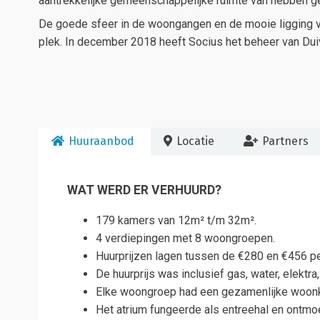
aantrekkelijke gemeenschappelijke ruimte van hebben g
De goede sfeer in de woongangen en de mooie ligging vl
plek. In december 2018 heeft Socius het beheer van Du
Huuraanbod
Locatie
Partners
WAT WERD ER VERHUURD?
179 kamers van 12m² t/m 32m².
4 verdiepingen met 8 woongroepen.
Huurprijzen lagen tussen de €280 en €456 p
De huurprijs was inclusief gas, water, elektra
Elke woongroep had een gezamenlijke woon
Het atrium fungeerde als entreehal en ontmo