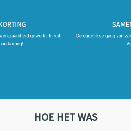
KORTING
SAMEN
werkzaamheid gewerkt. In ruil
De dagelijkse gang van za
huurkorting!
Vo
HOE HET WAS