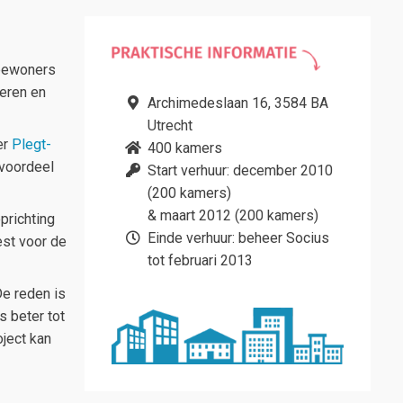
bewoners
geren en
Archimedeslaan 16, 3584 BA
Utrecht
er
Plegt-
400 kamers
 voordeel
Start verhuur: december 2010
(200 kamers)
& maart 2012 (200 kamers)
prichting
Einde verhuur: beheer Socius
est voor de
tot februari 2013
De reden is
s beter tot
oject kan