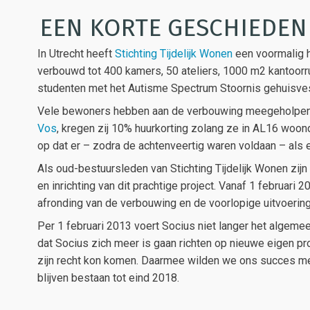
EEN KORTE GESCHIEDEN
In Utrecht heeft
Stichting Tijdelijk Wonen
een voormalig 
verbouwd tot 400 kamers, 50 ateliers, 1000 m2 kantoorr
studenten met het Autisme Spectrum Stoornis gehuisves
Vele bewoners hebben aan de verbouwing meegeholpen. 
Vos
, kregen zij 10% huurkorting zolang ze in AL16 woo
op dat er – zodra de achtenveertig waren voldaan – als
Als oud-bestuursleden van Stichting Tijdelijk Wonen zij
en inrichting van dit prachtige project. Vanaf 1 februari 
afronding van de verbouwing en de voorlopige uitvoerin
Per 1 februari 2013 voert Socius niet langer het algeme
dat Socius zich meer is gaan richten op nieuwe eigen pr
zijn recht kon komen. Daarmee wilden we ons succes met A
blijven bestaan tot eind 2018.