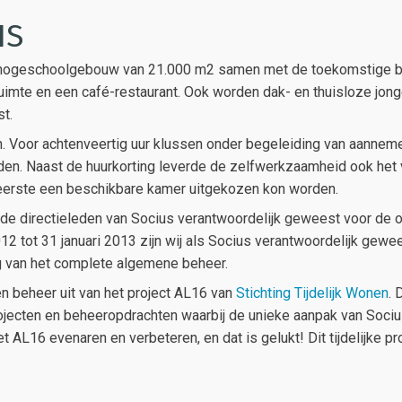
IS
hogeschoolgebouw van 21.000 m2 samen met de toekomstige 
uimte en een café-restaurant. Ook worden dak- en thuisloze jon
t.
Voor achtenveertig uur klussen onder begeleiding van aannem
nden. Naast de huurkorting leverde de zelfwerkzaamheid ook het
 eerste een beschikbare kamer uitgekozen kon worden.
n de directieleden van Socius verantwoordelijk geweest voor de o
2012 tot 31 januari 2013 zijn wij als Socius verantwoordelijk gewe
g van het complete algemene beheer.
en beheer uit van het project AL16 van
Stichting Tijdelijk Wonen
. 
ojecten en beheeropdrachten waarbij de unieke aanpak van Sociu
L16 evenaren en verbeteren, en dat is gelukt! Dit tijdelijke pr