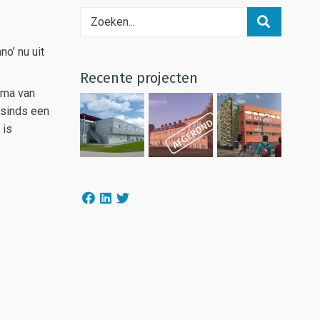
o’ nu uit
Recente projecten
mma van
n sinds een
 is