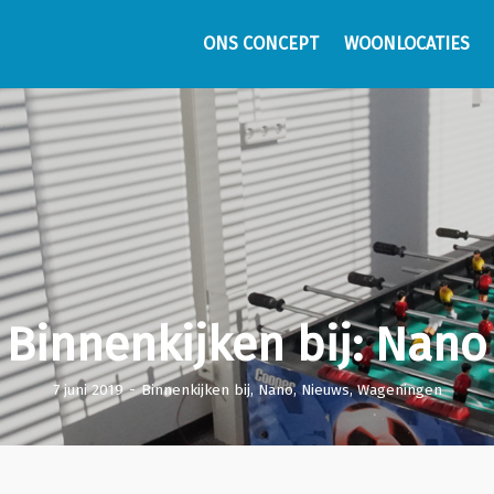
ONS CONCEPT
WOONLOCATIES
Binnenkijken bij: Nano
7 juni 2019
-
Binnenkijken bij
,
Nano
,
Nieuws
,
Wageningen