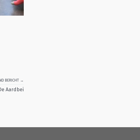
ND BERICHT →
 De Aardbei