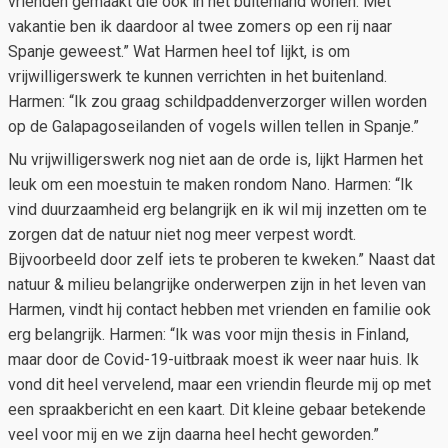
vrienden gemaakt die ook in het buitenland wonen. Met
vakantie ben ik daardoor al twee zomers op een rij naar
Spanje geweest.” Wat Harmen heel tof lijkt, is om
vrijwilligerswerk te kunnen verrichten in het buitenland.
Harmen: “Ik zou graag schildpaddenverzorger willen worden
op de Galapagoseilanden of vogels willen tellen in Spanje.”
Nu vrijwilligerswerk nog niet aan de orde is, lijkt Harmen het
leuk om een moestuin te maken rondom Nano. Harmen: “Ik
vind duurzaamheid erg belangrijk en ik wil mij inzetten om te
zorgen dat de natuur niet nog meer verpest wordt.
Bijvoorbeeld door zelf iets te proberen te kweken.” Naast dat
natuur & milieu belangrijke onderwerpen zijn in het leven van
Harmen, vindt hij contact hebben met vrienden en familie ook
erg belangrijk. Harmen: “Ik was voor mijn thesis in Finland,
maar door de Covid-19-uitbraak moest ik weer naar huis. Ik
vond dit heel vervelend, maar een vriendin fleurde mij op met
een spraakbericht en een kaart. Dit kleine gebaar betekende
veel voor mij en we zijn daarna heel hecht geworden.”