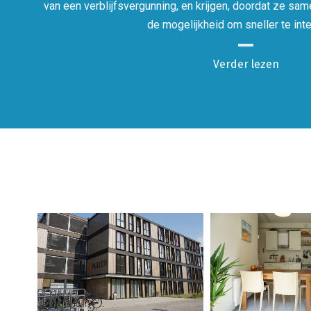
van een verblijfsvergunning, en krijgen, doordat ze s
de mogelijkheid om sneller te inte
Verder lezen