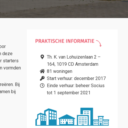
oor
In deze
Th. K. van Lohuizenlaan 2 –
 starters
164, 1019 CD Amsterdam
en vormden
81 woningen
Start verhuur: december 2017
eëren. Bij
Einde verhuur: beheer Socius
amen bij
tot 1 september 2021