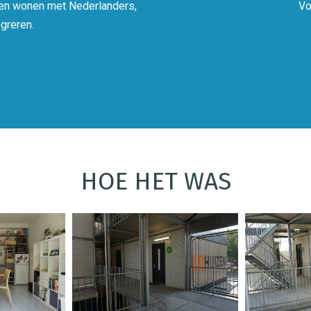
amen wonen met Nederlanders,
Vo
greren.
HOE HET WAS