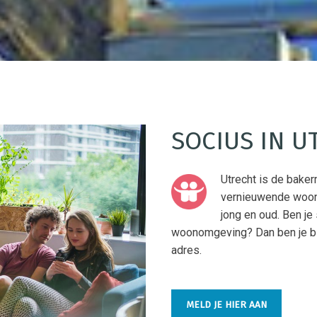
SOCIUS IN U
Utrecht is de baker
vernieuwende woonl
jong en oud. Ben j
woonomgeving? Dan ben je bij
adres.
MELD JE HIER AAN