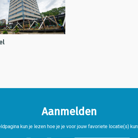
el
Aanmelden
dpagina kun je lezen hoe je je voor jouw favoriete locatie(s) ku